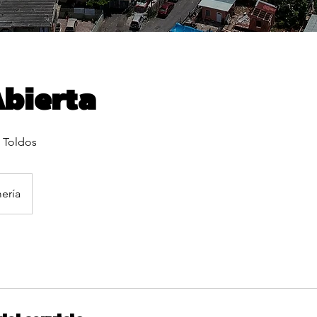
bierta
 Toldos
ería