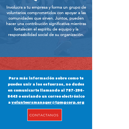
Involucra a tu empresa y forma un grupo de
voluntarios comprometidos con apoyar a las
comunidades que sirven. Juntos, pueden
hacer una contribución significativa mientras
fortalecen el espíritu de equipo y la
responsabilidad social de su organización.
Para más información sobre como te
puedes unir a los esfuerzos, no dudes
en comunicarte llamando al
787-296-
8443
o enviando un correo electrónico
a
volunteersmanager@tpmgcorp.org
CONTACTANOS