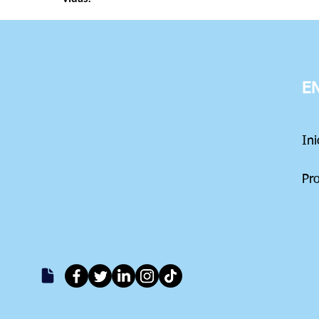
E
In
Pr