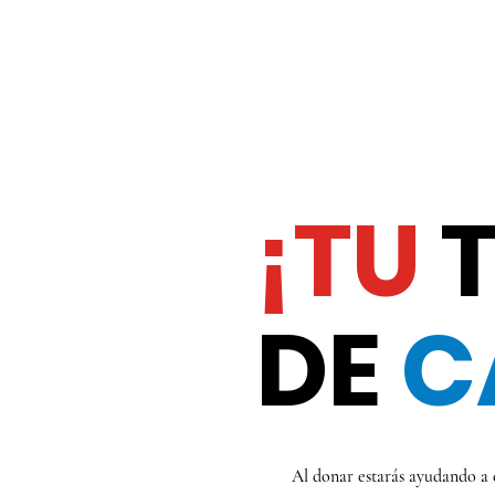
¡TU
T
DE
C
Al donar estarás ayudando a c