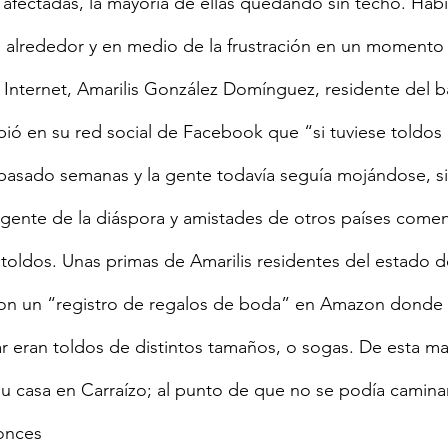
 afectadas, la mayoría de ellas quedando sin techo. Hab
o alrededor y en medio de la frustración en un momento
Internet, Amarilis González Domínguez, residente del ba
ribió en su red social de Facebook que “si tuviese toldos
 pasado semanas y la gente todavía seguía mojándose, sin
gente de la diáspora y amistades de otros países comen
r toldos. Unas primas de Amarilis residentes del estado d
on un “registro de regalos de boda” en Amazon donde l
r eran toldos de distintos tamaños, o sogas. De esta ma
su casa en Carraízo; al punto de que no se podía caminar
tonces