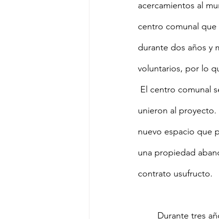
acercamientos al mun
centro comunal que e
durante dos años y 
voluntarios, por lo q
 El centro comunal s
unieron al proyecto.
nuevo espacio que pe
una propiedad abando
contrato usufructo.
	Durante tres años muchos ciudadanos han dedicado su tiempo disponible, de manera 