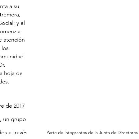
tremera, 
ocial; y él 
comenzar 
e atención 
 los 
omunidad.  
r. 
a hoja de 
des.
o, un grupo 
os a través 
Parte de integrantes de la Junta de Directores