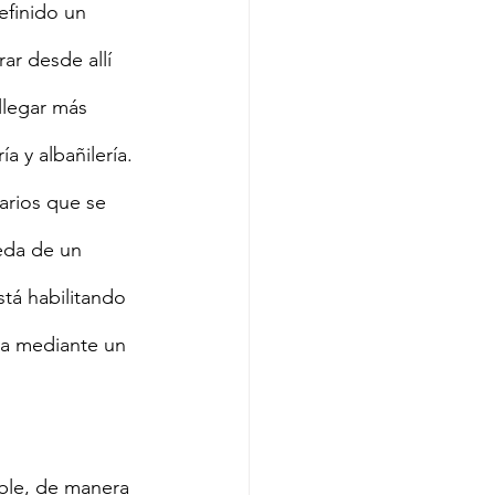
efinido un 
r desde allí 
llegar más 
 y albañilería. 
arios que se 
eda de un 
tá habilitando 
za mediante un 