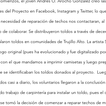
omienzos, el joven Andrés O. Arocho González creó las 
ales del Proyecto en Facebook, Instagram y Twitter, lo q
necesidad de reparación de techos nos contactaran, al 
de colaborar. Se distribuyeron toldos a través de dece
alaron toldos en comunidades de Trujillo Alto. La artista
go original (pues ha evolucionado y fue digitalizado por 
, con el que mandamos a imprimir camisetas y luego pr
ue se identificaban los toldos donados al proyecto.  Lueg
os casi a diario, los voluntarios llegaron a la conclusió
do trabajo de carpintería para instalar un toldo, pues el
 se tomó la decisión de comenzar a reparar techos de m