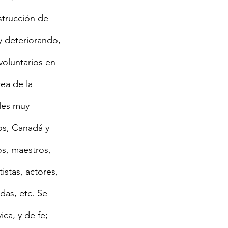
strucción de 
y deteriorando, 
voluntarios en 
ea de la 
les muy 
os, Canadá y 
os, maestros, 
istas, actores, 
das, etc. Se 
ca, y de fe; 