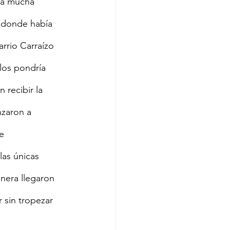
ía mucha 
 donde había 
rrio Carraízo 
 los pondría 
 recibir la 
zaron a 
e 
as únicas 
nera llegaron 
 sin tropezar 