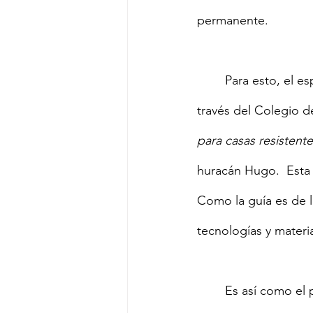
permanente.
	Para esto, el esposo de Amarilis, quien es ingeniero civil se dio a la tarea de buscar a 
través del Colegio d
para casas resistent
huracán Hugo.  Esta 
Como la guía es de l
tecnologías y materia
	Es así como el proyecto evoluciona de toldos… a “Techos Pa ‘Mi Gente”. Se hicieron 