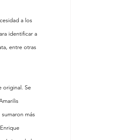
esidad a los 
ra identificar a 
a, entre otras 
marilis 
e sumaron más 
 Enrique 