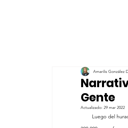
Amarilis González
Narrativ
Gente
Actualizado:
29 mar 2022
	Luego del huracán María que azotó a Puerto Rico el 20 de septiembre de 2017 sobre 