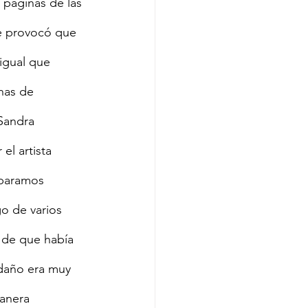
páginas de las 
ue provocó que 
igual que 
nas de 
 Sandra 
el artista 
eparamos 
o de varios 
n de que había 
 daño era muy 
anera 