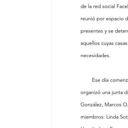
de la red social Fac
reunió por espacio 
presentes y se determ
aquellos cuyas casas
necesidades.
	Ese día comenzó el proyecto “Toldos Pa‘ Mi Gente”.  Ese fue el nombre original. Se 
organizó una junta d
González, Marcos O.
miembros: Linda Soto